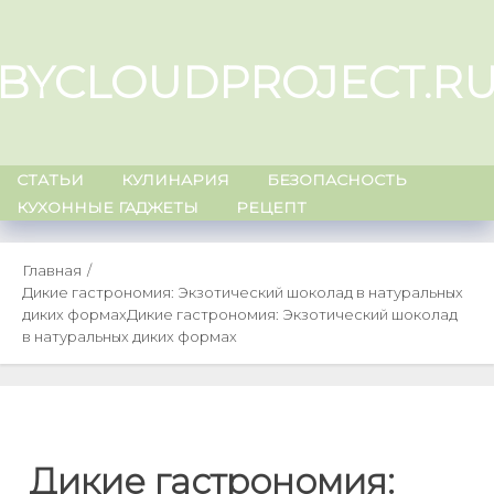
Skip
to
BYCLOUDPROJECT.R
content
СТАТЬИ
КУЛИНАРИЯ
БЕЗОПАСНОСТЬ
КУХОННЫЕ ГАДЖЕТЫ
РЕЦЕПТ
Главная
Дикие гастрономия: Экзотический шоколад в натуральных
диких формах
Дикие гастрономия: Экзотический шоколад
в натуральных диких формах
Дикие гастрономия: