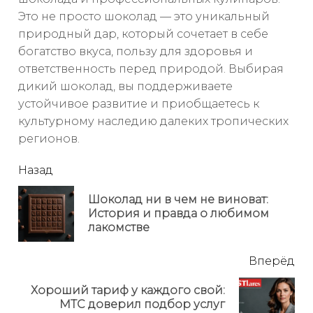
Это не просто шоколад — это уникальный
природный дар, который сочетает в себе
богатство вкуса, пользу для здоровья и
ответственность перед природой. Выбирая
дикий шоколад, вы поддерживаете
устойчивое развитие и приобщаетесь к
культурному наследию далеких тропических
регионов.
читать
Назад
еще
Шоколад ни в чем не виноват:
Пр
История и правда о любимом
но
лакомстве
Вперёд
Хороший тариф у каждого свой:
Next
МТС доверил подбор услуг