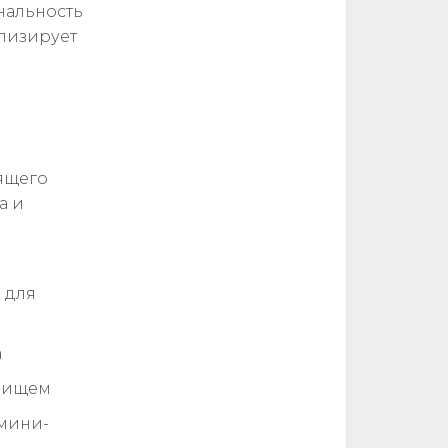
нальность
ализирует
о
ящего
а и
л для
а
илищем
 мини-