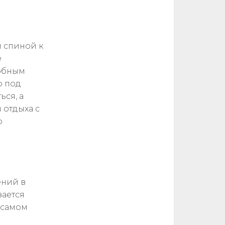
 спиной к
е
добным
о под
ься, а
 отдыха с
о
ений в
вается
 самом