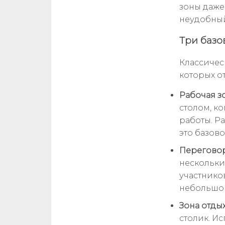
зоны даже
неудобный
Три базо
Классичес
которых о
Рабочая зо
столом, к
работы. Ра
это базов
Переговор
нескольки
участников
небольшог
Зона отды
столик. И