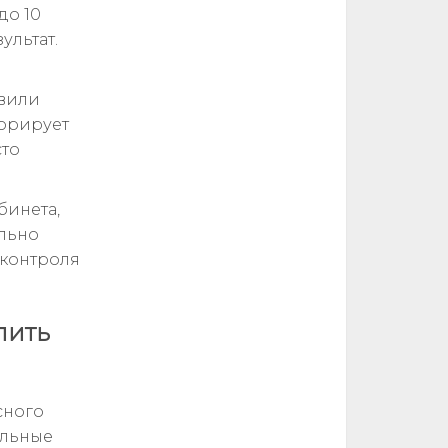
до 10
ультат.
авили
норирует
сто
бинета,
льно
 контроля
лить
сного
альные