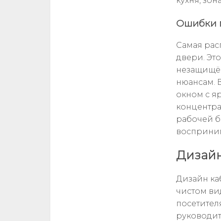
кухня, зо
Ошибки 
Самая рас
двери. Эт
незащищён
нюансам. 
окном с я
концентра
рабочей б
восприним
Дизайн
Дизайн ка
чистом ви
посетител
руководит