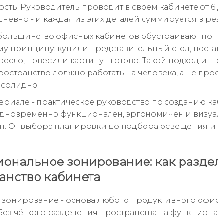
сть. Руководитель проводит в своём кабинете от 6 
невно - и каждая из этих деталей суммируется в рез
большинство офисных кабинетов обустраивают по
му принципу: купили представительный стол, пост
ресло, повесили картину - готово. Такой подход иг
ространство должно работать на человека, а не про
 солидно.
териале - практическое руководство по созданию ка
дновременно функционален, эргономичен и визуа
н. От выбора планировки до подбора освещения и
ональное зонирование: как разде
анство кабинета
 зонирование - основа любого продуктивного офи
 Без чёткого разделения пространства на функцион