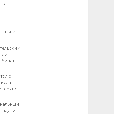
 но
аждая из
ительским
ьной
абинет -
тол с
числа
статочно
рнальный
 пауз и