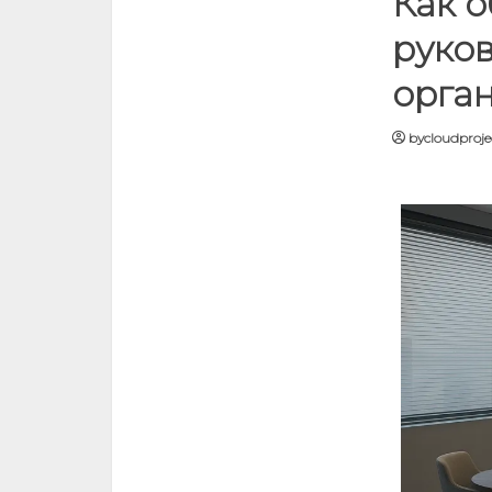
Как о
руков
орга
bycloudproje