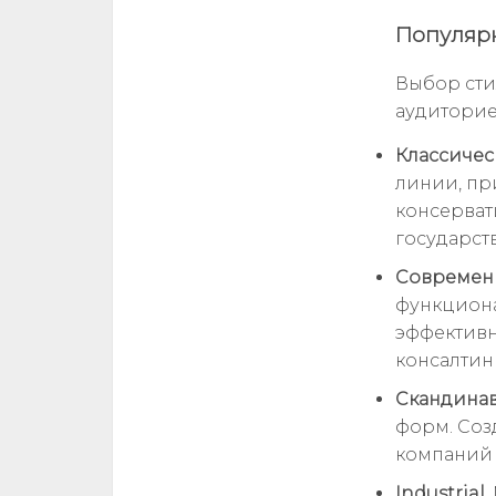
Популярн
Выбор сти
аудиторие
Классичес
линии, при
консерват
государст
Современ
функциона
эффективно
консалтинг
Скандинав
форм. Соз
компаний 
Industrial.