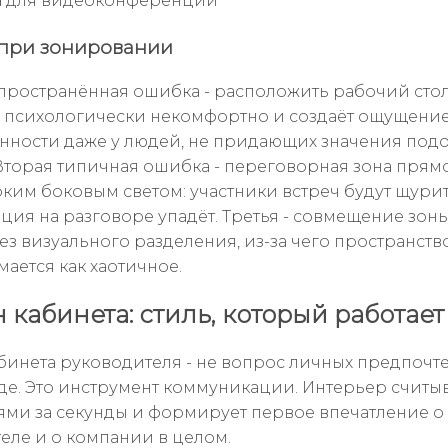
на для видеоконференций
при зонировании
пространённая ошибка - расположить рабочий стол
о психологически некомфортно и создаёт ощущени
ности даже у людей, не придающих значения по
Вторая типичная ошибка - переговорная зона прям
рким боковым светом: участники встреч будут щурит
ция на разговоре упадёт. Третья - совмещение зоны
ез визуального разделения, из-за чего пространств
ается как хаотичное.
 кабинета: стиль, который работает
бинета руководителя - не вопрос личных предпочт
де. Это инструмент коммуникации. Интерьер считы
ями за секунды и формирует первое впечатление о
еле и о компании в целом.