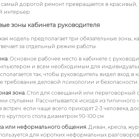
 самый дорогой ремонт превращается в красивый,
 интерьер.
вые зоны кабинета руководителя
кая модель предполагает три обязательные зоны, к
твечает за отдельный режим работы.
на.
Основное рабочее место в кабинете с руковод
омпьютером и всем необходимым для индивидуал
сполагается так, чтобы руководитель видел вход в к
ое требование деловой психологии и безопасности.
ная зона.
Стол для совещаний или переговорный с
ми стульями. Рассчитывается исходя из типичного 
 встреч: если чаще всего приходят 2-3 человека, до
о круглого стола диаметром 90-100 см.
ха или неформального общения.
Диван, кресла, жу
спользуется для коротких неформальных разговоров,