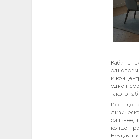
Кабинет р
одновреме
и концент
одно прос
такого ка
Исследова
физическа
сильнее, 
концентра
Неудачное