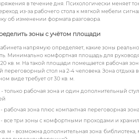
пряжения в течение дня. Психологически меняет то
переход из-за рабочего стола к мягкой мебели сигн
ку об изменении формата разговора.
ределить зоны с учётом площади
абинета напрямую определяет, какие зоны реальн
ть. Минимально комфортная площадь для руковод
 20 кв. м. На такой площади помещается рабочая зон
 переговорный стол на 2-4 человека. Зона отдыха в
м виде требует от 30 кв. м.
м - только рабочая зона и один дополнительный сту
ей
м - рабочая зона плюс компактная переговорная зон
 м - все три зоны с комфортными проходами и хран
кв. м - возможна дополнительная зона: библиотека,