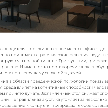
уководителя - это единственное место в офисе, где
нно принимают стратегические решения, ведут п
рируются в полной тишине. Три функции, три режи
транство. И именно это противоречие делает обус
бинета по-настоящему сложной задачей.
ния в области поведенческой психологии показыва
я среда влияет на когнитивные способности челов
чем принято думать. Захламлённый стол снижает спо
ции. Неправильная акустика утомляет за несколько 
 освещение к концу дня превращает любое совеща