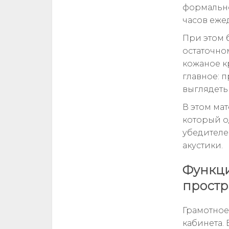
формально
часов ежед
При этом 
остаточно
кожаное к
главное: п
выглядеть
В этом ма
который о
убедителе
акустики.
Функци
простр
Грамотное
кабинета.