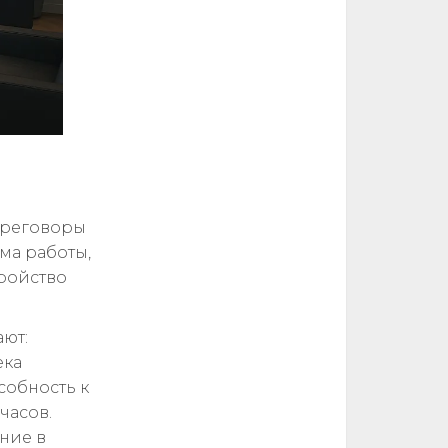
ереговоры
ма работы,
тройство
ют:
ека
собность к
часов.
ние в