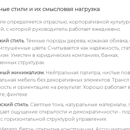
ые стили и их смысловая нагрузка
ля определяется отраслью, корпоративной культур
й, с которой руководитель работает ежедневно.
кий стиль.
Тёмные породы дерева, кожаная обивка,
глушённые цвета. Считывается как надёжность, стат
изм. Уместен в юридических компаниях, банках,
венных структурах.
ный минимализм.
Нейтральная палитра, чистые пов
льная мебель без декоративных элементов. Трансл
сть и ориентацию на результат. Хорошо работает в 
е, финтехе.
ский стиль.
Светлые тона, натуральные материалы, 
даёт ощущение открытости и демократичности - по
с горизонтальной структурой управления.
Металл, бетон, открытые конструкции. Ассоциирует