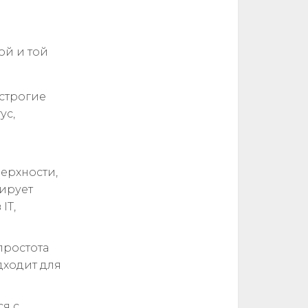
ой и той
 строгие
ус,
ерхности,
ирует
IT,
простота
дходит для
ся с