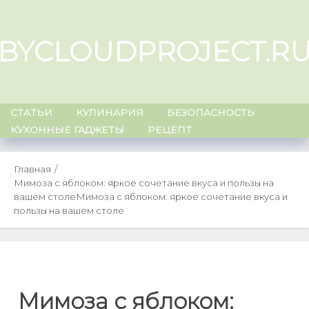
Skip
to
BYCLOUDPROJECT.R
content
СТАТЬИ
КУЛИНАРИЯ
БЕЗОПАСНОСТЬ
КУХОННЫЕ ГАДЖЕТЫ
РЕЦЕПТ
Главная
Мимоза с яблоком: яркое сочетание вкуса и пользы на
вашем столе
Мимоза с яблоком: яркое сочетание вкуса и
пользы на вашем столе
Мимоза с яблоком: