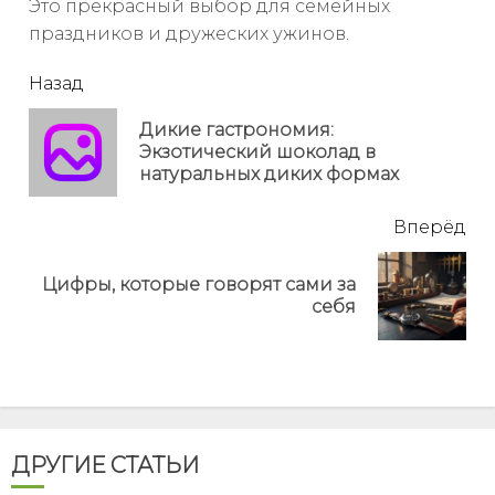
Это прекрасный выбор для семейных
праздников и дружеских ужинов.
читать
Назад
еще
Дикие гастрономия:
Пр
Экзотический шоколад в
но
натуральных диких формах
Вперёд
Цифры, которые говорят сами за
Next
себя
post:
ДРУГИЕ СТАТЬИ