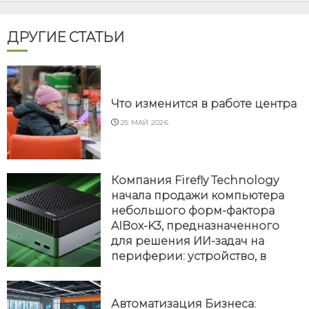
ДРУГИЕ СТАТЬИ
Что изменится в работе центра
25 МАЙ 2026
Компания Firefly Technology
начала продажи компьютера
небольшого форм-фактора
AIBox-K3, предназначенного
для решения ИИ-задач на
периферии: устройство, в
частности, подходит для
осуществления локального
инференса.
Автоматизация Бизнеса: