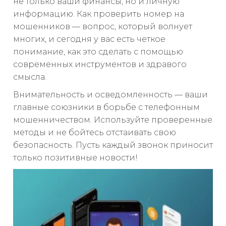
не только ваши финансы, но и личную
информацию. Как проверить номер на
мошенников — вопрос, который волнует
многих, и сегодня у вас есть четкое
понимание, как это сделать с помощью
современных инструментов и здравого
смысла.
Внимательность и осведомленность — ваши
главные союзники в борьбе с телефонным
мошенничеством. Используйте проверенные
методы и не бойтесь отстаивать свою
безопасность. Пусть каждый звонок приносит
только позитивные новости!