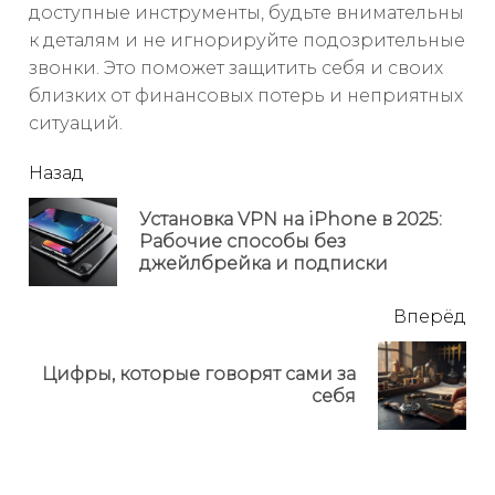
доступные инструменты, будьте внимательны
к деталям и не игнорируйте подозрительные
звонки. Это поможет защитить себя и своих
близких от финансовых потерь и неприятных
ситуаций.
читать
Назад
еще
Установка VPN на iPhone в 2025:
Пр
Рабочие способы без
но
джейлбрейка и подписки
Вперёд
Цифры, которые говорят сами за
Next
себя
post: